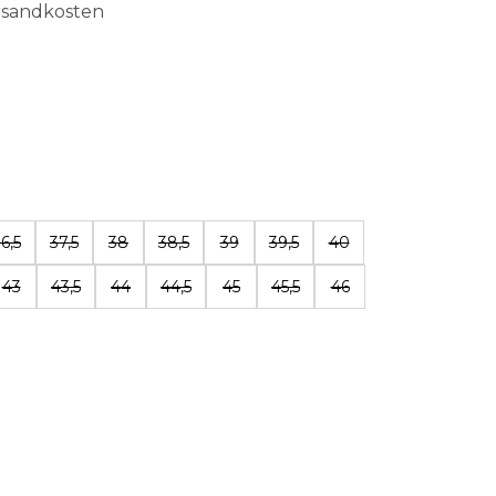
ersandkosten
len
6,5
37,5
38
38,5
39
39,5
40
43
43,5
44
44,5
45
45,5
46