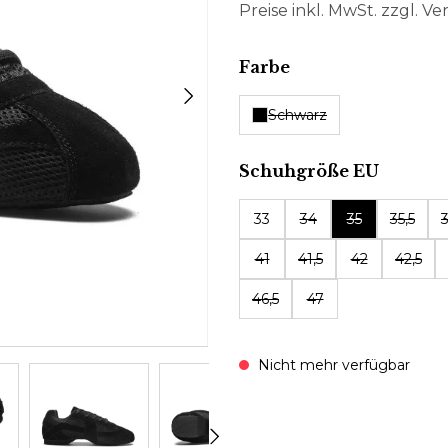
Preise inkl. MwSt. zzgl. V
auswählen
Farbe
Schwarz
auswäh
Schuhgröße EU
33
34
35
35,5
3
41
41,5
42
42,5
46,5
47
Nicht mehr verfügbar