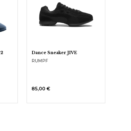
R2
Dance Sneaker JIVE
Tanz
RUMPF
RUM
85,00 €
89,0