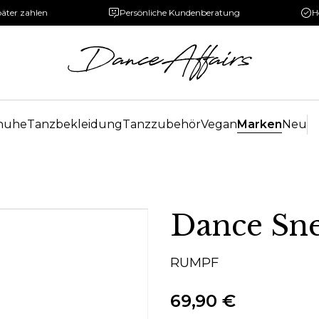
päter zahlen
Persönliche Kundenberatung
H
huhe
Tanzbekleidung
Tanzzubehör
Vegan
Marken
Neu
Dance Sn
RUMPF
69,90 €