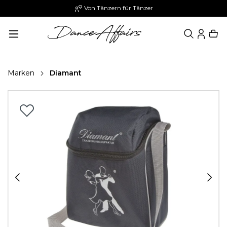
Von Tänzern für Tänzer
alt springen
Marken
Diamant
Bildergalerie überspringen