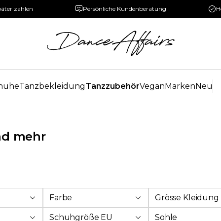
päter zahlen
Persönliche Kundenberatung
H
huhe
Tanzbekleidung
Tanzzubehör
Vegan
Marken
Neu
nd mehr
Farbe
Grösse Kleidung
Schuhgröße EU
Sohle