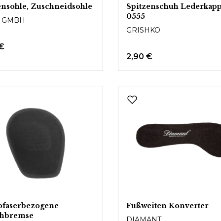
nsohle, Zuschneidsohle
Spitzenschuh Lederkap
0555
 GMBH
GRISHKO
 €
2,90 €
ofaserbezogene
Fußweiten Konverter
chbremse
DIAMANT