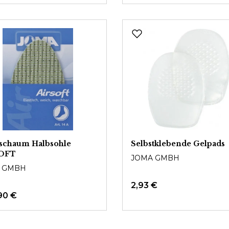
schaum Halbsohle
Selbstklebende Gelpads
OFT
JOMA GMBH
 GMBH
2,93 €
90 €