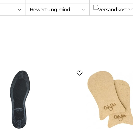
Filter hinzufü
Bewertung mind.
Versandkosten