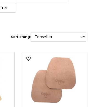
gen: Versandkostenfrei
frei
Sortierung: