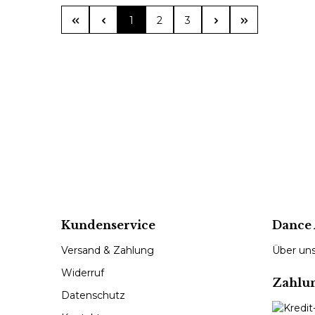
Seite
Seite
Seite
1
2
3
Kundenservice
Dance 
Versand & Zahlung
Über un
Widerruf
Zahlu
Datenschutz