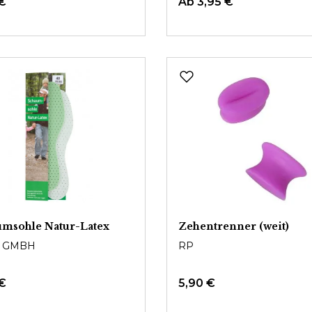
 €
Ab
3,95 €
msohle Natur-Latex
Zehentrenner (weit)
 GMBH
RP
 €
5,90 €