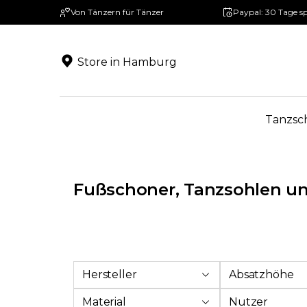
Von Tänzern für Tänzer
Paypal: 30 Tage s
springen
Zur Hauptnavigation springen
Store in Hamburg
Tanzsc
Fußschoner, Tanzsohlen u
Hersteller
Absatzhöhe
Material
Nutzer