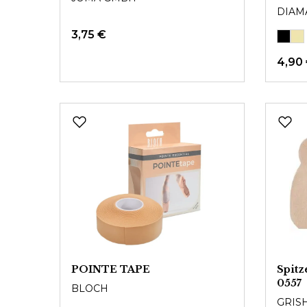
DIAM
3,75 €
4,90
POINTE TAPE
Spit
0557
BLOCH
GRIS