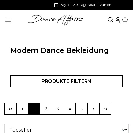
Paypal: 30 Tage später zahlen
alt springen
Modern Dance Bekleidung
PRODUKTE FILTERN
Seite
Seite
Seite
Seite
Seite
1
2
3
4
5