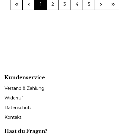
Seite
Seite
Seite
Seite
Seite
1
2
3
4
5
Kundenservice
Versand & Zahlung
Widerruf
Datenschutz
Kontakt
Hast du Fragen?