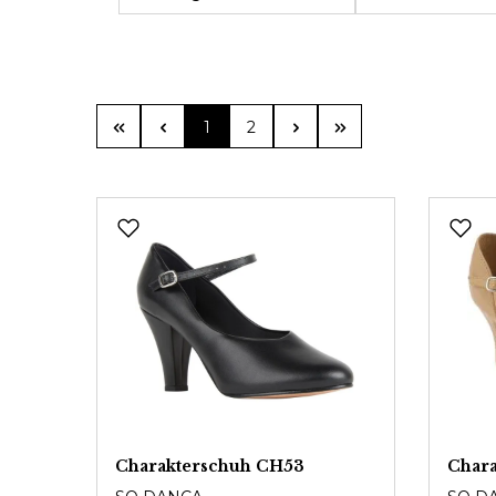
Seite
Seite
1
2
Charakterschuh CH53
Char