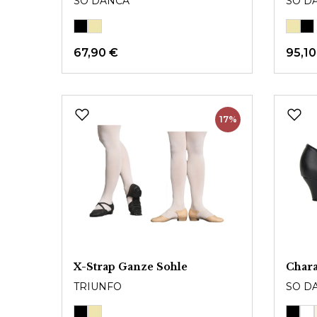
SO DANCA
SO D
67,90 €
95,10
17%
X-Strap Ganze Sohle
Char
TRIUNFO
SO D