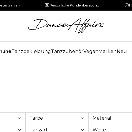
päter zahlen
Persönliche Kundenberatung
H
huhe
Tanzbekleidung
Tanzzubehör
Vegan
Marken
Neu
Farbe
Material
Tanzart
Weite