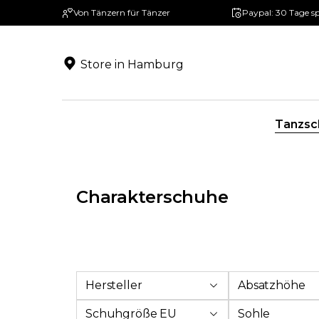
Von Tänzern für Tänzer
Paypal: 30 Tage s
springen
Zur Hauptnavigation springen
Store in Hamburg
Tanzsc
Charakterschuhe
Hersteller
Absatzhöhe
Schuhgröße EU
Sohle