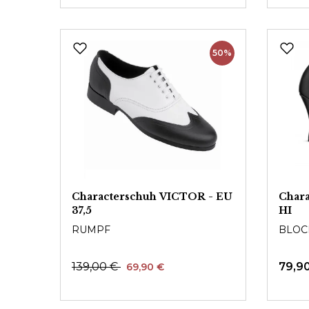
50%
Characterschuh VICTOR - EU
Char
37,5
HI
RUMPF
BLOC
139,00 €
79,9
69,90 €