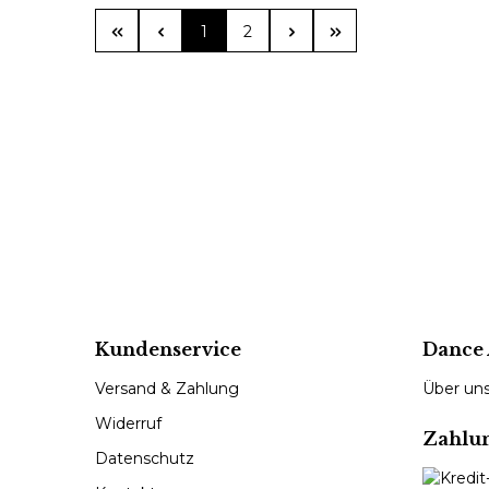
Seite
Seite
1
2
Kundenservice
Dance 
Versand & Zahlung
Über un
Widerruf
Zahlu
Datenschutz