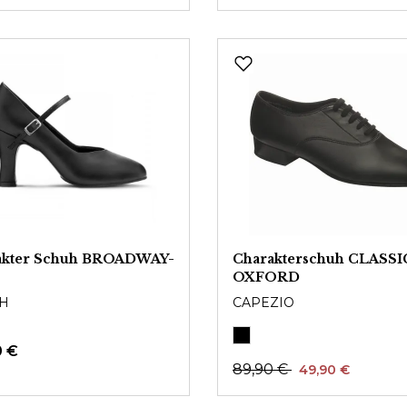
akter Schuh BROADWAY-
Charakterschuh CLASSI
OXFORD
H
CAPEZIO
0 €
89,90 €
49,90 €