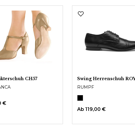
akterschuh CH57
Swing Herrenschuh RO
ANCA
RUMPF
0 €
Ab
119,00 €