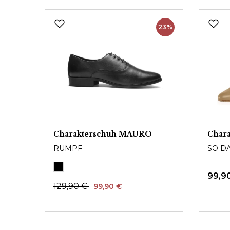
23%
Charakterschuh MAURO
Char
RUMPF
SO D
99,9
129,90 €
99,90 €