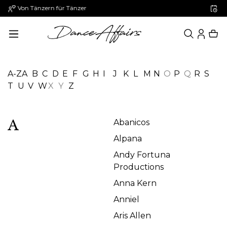
Paypal: 30 Tage später zahlen
alt springen
A-Z
A
B
C
D
E
F
G
H
I
J
K
L
M
N
O
P
Q
R
S
T
U
V
W
X
Y
Z
A
Abanicos
Alpana
Andy Fortuna
Productions
Anna Kern
Anniel
Aris Allen