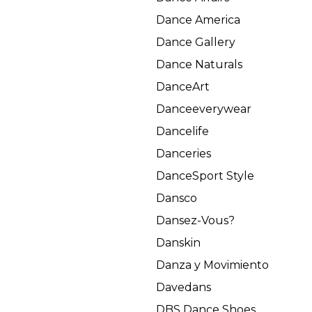
Dance America
Dance Gallery
Dance Naturals
DanceArt
Danceeverywear
Dancelife
Danceries
DanceSport Style
Dansco
Dansez-Vous?
Danskin
Danza y Movimiento
Davedans
DBS Dance Shoes