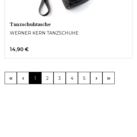
Tanzschuhtasche
WERNER KERN TANZSCHUHE
14,90 €
Seite
Seite
Seite
Seite
Seite
1
2
3
4
5