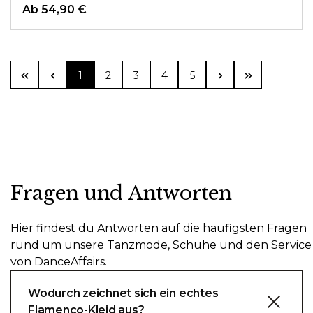
Ab
54,90 €
Seite
Seite
Seite
Seite
Seite
1
2
3
4
5
Fragen und Antworten
Hier findest du Antworten auf die häufigsten Fragen
rund um unsere Tanzmode, Schuhe und den Service
von DanceAffairs.
Wodurch zeichnet sich ein echtes
Flamenco-Kleid aus?