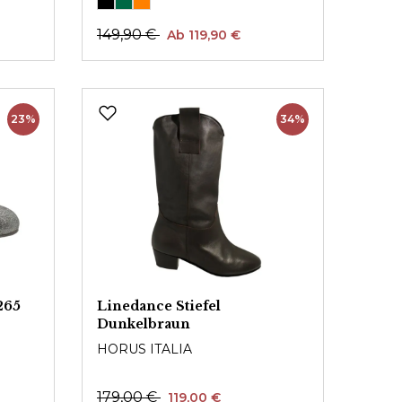
149,90 €
Ab 119,90 €
23%
34%
265
Linedance Stiefel
Dunkelbraun
HORUS ITALIA
179,00 €
119,00 €