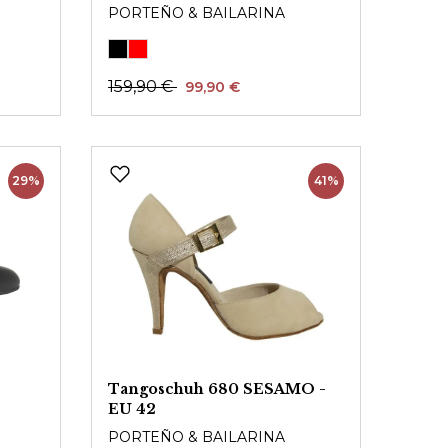
PORTEÑO & BAILARINA
159,90 €
99,90 €
29%
41%
Tangoschuh 680 SESAMO -
EU 42
PORTEÑO & BAILARINA