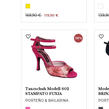
169,90 €
139,9
119,90 €
38%
Tanzschuh Modell 602
Mode
STAMPATO FUXIA
BRIN
PORTEÑO & BAILARINA
PORT