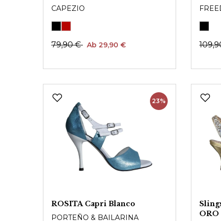
CAPEZIO
FREE
79,90 €
109,
Ab 29,90 €
23%
ROSITA Capri Blanco
Slin
ORO
PORTEÑO & BAILARINA