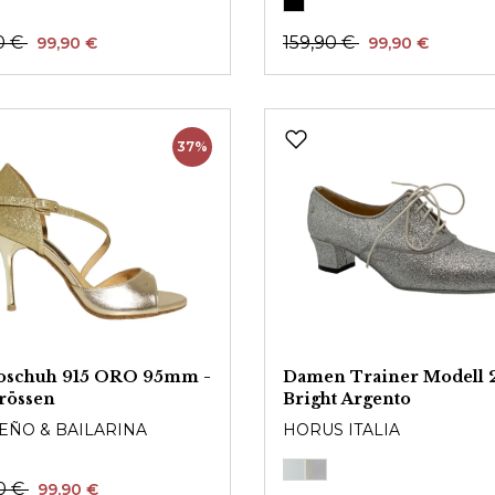
0 €
159,90 €
99,90 €
99,90 €
37%
oschuh 915 ORO 95mm -
Damen Trainer Modell 
rössen
Bright Argento
EÑO & BAILARINA
HORUS ITALIA
0 €
99,90 €