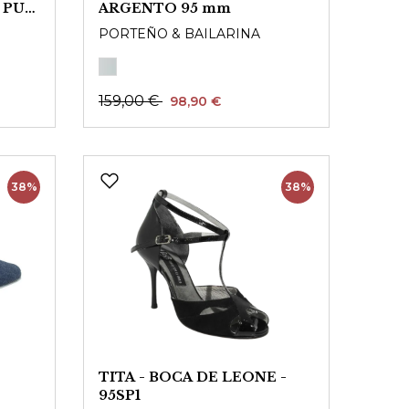
 PU-
ARGENTO 95 mm
PORTEÑO & BAILARINA
159,00 €
98,90 €
38%
38%
TITA - BOCA DE LEONE -
95SP1