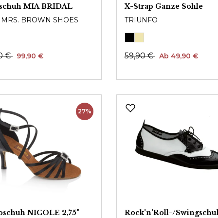
tschuh MIA BRIDAL
X-Strap Ganze Sohle
& MRS. BROWN SHOES
TRIUNFO
0 €
59,90 €
99,90 €
Ab 49,90 €
27%
oschuh NICOLE 2,75"
Rock'n'Roll-/Swingschu