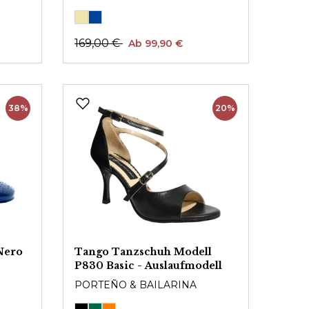
169,00 €
Ab 99,90 €
38%
20%
Nero
Tango Tanzschuh Modell
P830 Basic - Auslaufmodell
PORTEÑO & BAILARINA