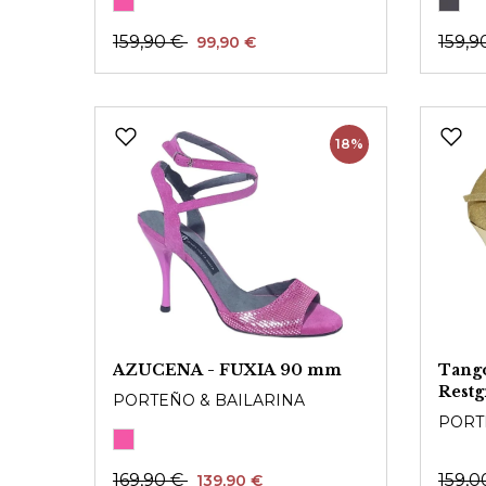
159,90 €
159,9
99,90 €
18%
AZUCENA - FUXIA 90 mm
Tang
Restg
PORTEÑO & BAILARINA
PORT
169,90 €
159,0
139,90 €