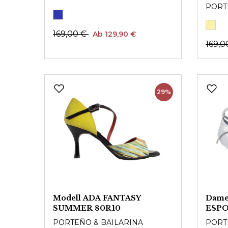
PORT
169,00 €
Ab 129,90 €
169,0
29%
Modell ADA FANTASY
Dame
SUMMER 80R10
ESPO
PORTEÑO & BAILARINA
PORT