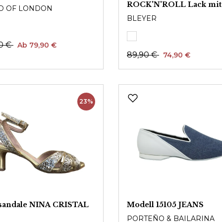
ROCK'N'ROLL Lack mit
D OF LONDON
Sohle
BLEYER
90 €
Ab 79,90 €
89,90 €
74,90 €
23%
gsandale NINA CRISTAL
Modell 15105 JEANS
PORTEÑO & BAILARINA