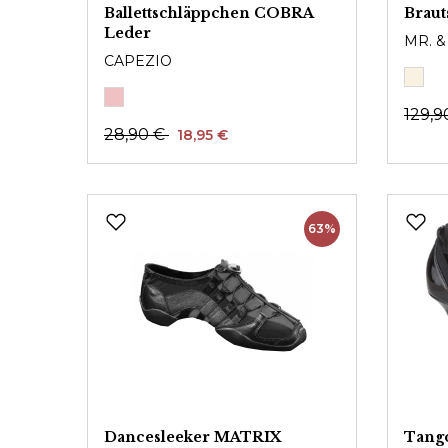
Ballettschläppchen COBRA
Brau
Leder
MR. 
CAPEZIO
129,9
28,90 €
18,95 €
63%
Dancesleeker MATRIX
Tang