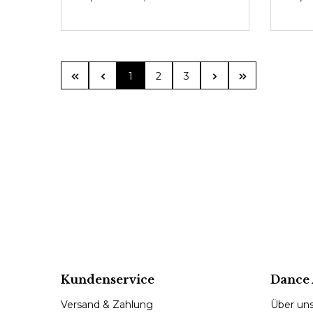
Seite
Seite
Seite
1
2
3
Kundenservice
Dance 
Versand & Zahlung
Über un