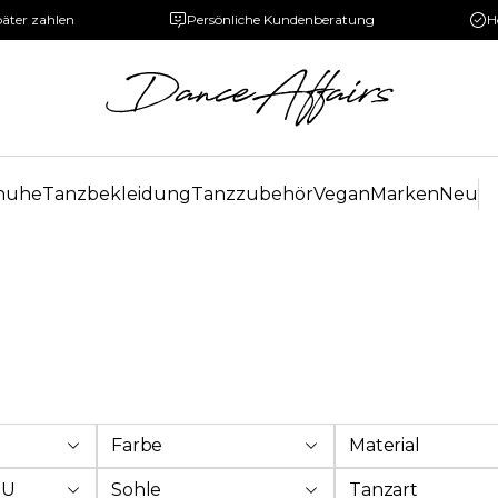
päter zahlen
Persönliche Kundenberatung
H
huhe
Tanzbekleidung
Tanzzubehör
Vegan
Marken
Neu
Farbe
Material
EU
Sohle
Tanzart