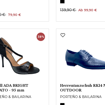
139,90 €
Ab 99,90 €
0 €
79,90 €
38%
ll ADA BRIGHT
Herrentanzschuh RK14 
ATO - 95 mm
OUTDOOR
EÑO & BAILARINA
PORTEÑO & BAILARINA