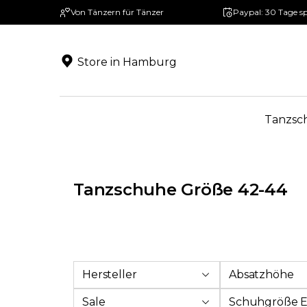
Von Tänzern für Tänzer
Paypal: 30 Tage s
springen
Zur Hauptnavigation springen
Store in Hamburg
Tanzsc
Tanzschuhe Größe 42-44
Hersteller
Absatzhöhe
Sale
Schuhgröße 