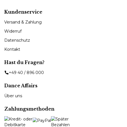
werden.
Bänder und Gummis auf sicheren Halt.
Kundenservice
Versand & Zahlung
Widerruf
Datenschutz
Kontakt
Hast du Fragen?
+49 40 / 896 000
Dance Affairs
Über uns
Zahlungsmethoden