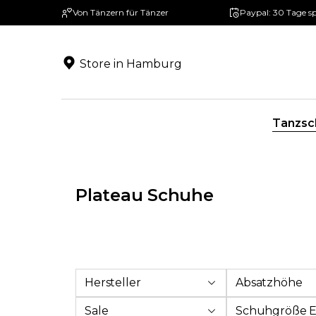
Von Tänzern für Tänzer
Paypal: 30 Tage s
springen
Zur Hauptnavigation springen
Store in Hamburg
Tanzsc
Plateau Schuhe
Hersteller
Absatzhöhe
Sale
Schuhgröße 