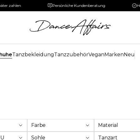
päter zahlen
Persönliche Kundenberatung
H
huhe
Tanzbekleidung
Tanzzubehör
Vegan
Marken
Neu
Farbe
Material
EU
Sohle
Tanzart