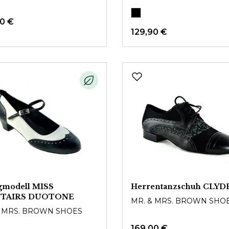
90 €
129,90 €
gmodell MISS
Herrentanzschuh CLYD
STAIRS DUOTONE
MR. & MRS. BROWN SHO
& MRS. BROWN SHOES
169,00 €