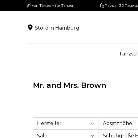
Von Tänzern für Tänzer
Paypal: 30 Tage s
springen
Zur Hauptnavigation springen
Store in Hamburg
Tanzsc
Mr. and Mrs. Brown
Hersteller
Absatzhöhe
Sale
Schuhgröße 