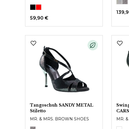
139,
59,90 €
Tangoschuh SANDY METAL
Swin
Stiletto
CAR
MR. & MRS. BROWN SHOES
MR. 