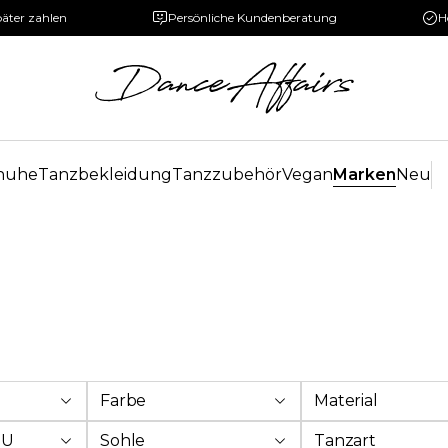
päter zahlen
Persönliche Kundenberatung
H
huhe
Tanzbekleidung
Tanzzubehör
Vegan
Marken
Neu
Farbe
Material
EU
Sohle
Tanzart