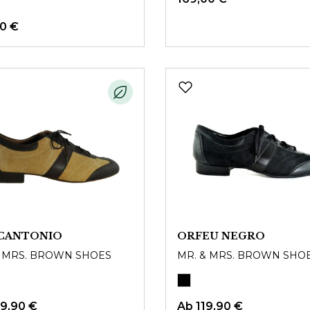
90 €
CANTONIO
ORFEU NEGRO
& MRS. BROWN SHOES
MR. & MRS. BROWN SHO
29,90 €
Ab
119,90 €