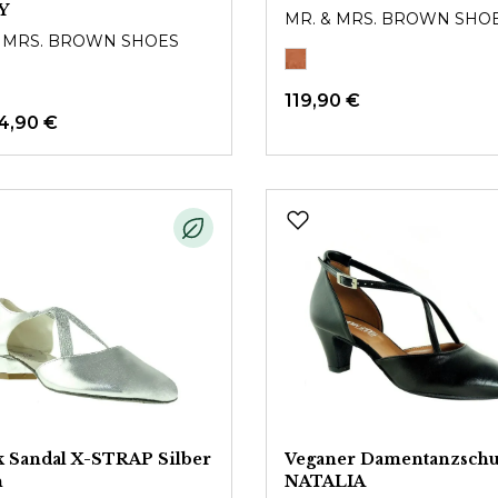
Y
MR. & MRS. BROWN SHO
& MRS. BROWN SHOES
119,90 €
14,90 €
 Sandal X-STRAP Silber
Veganer Damentanzsch
n
NATALIA