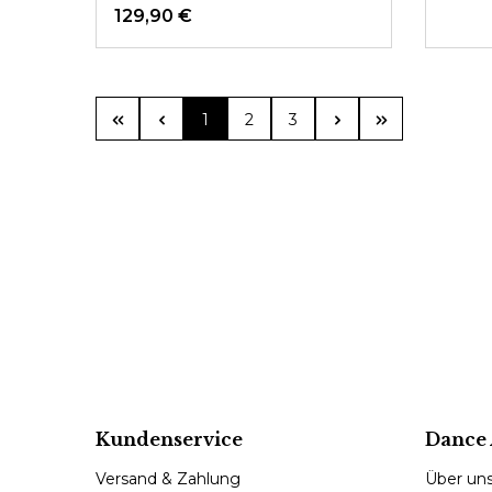
129,90 €
Seite
Seite
Seite
1
2
3
Kundenservice
Dance 
Versand & Zahlung
Über un