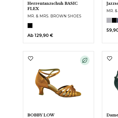
Herrentanzschuh BASIC
Jazzs
FLEX
MR. 
MR. & MRS. BROWN SHOES
59,9
Ab
129,90 €
BOBBY LOW
Dame