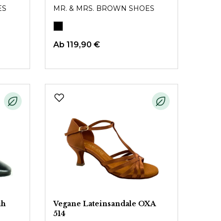
ES
MR. & MRS. BROWN SHOES
Ab
119,90 €
uh
Vegane Lateinsandale OXA
514