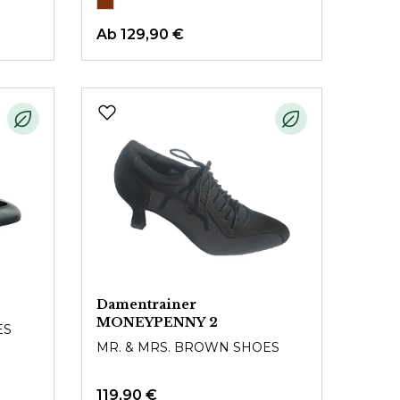
Ab
129,90 €
Damentrainer
MONEYPENNY 2
ES
MR. & MRS. BROWN SHOES
119,90 €