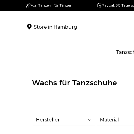
Von Tänzern für Tänzer
Paypal: 30 Tage s
springen
Zur Hauptnavigation springen
Store in Hamburg
Tanzsc
Wachs für Tanzschuhe
Hersteller
Material