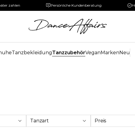
päter zahlen
Persönliche Kundenberatung
H
huhe
Tanzbekleidung
Tanzzubehör
Vegan
Marken
Neu
Tanzart
Preis