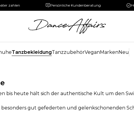
päter zahlen
Persönliche Kundenberatung
H
huhe
Tanzbekleidung
Tanzzubehör
Vegan
Marken
Neu
ce
en bis heute hält sich der authentische Kult um den Swi
r besonders gut gefederten und gelenkschonenden Sc