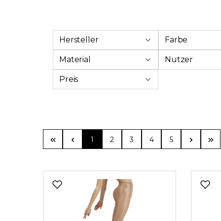
Hersteller
Farbe
Material
Nutzer
Preis
Seite
Seite
Seite
Seite
Seite
1
2
3
4
5