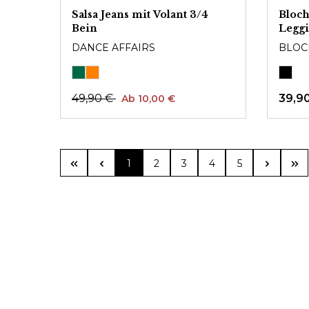
Salsa Jeans mit Volant 3/4
Bloch
Bein
Leggi
DANCE AFFAIRS
BLOC
49,90 €
39,9
Ab 10,00 €
Seite
Seite
Seite
Seite
Seite
1
2
3
4
5