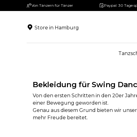
Von Tänzern für Tänzer
Paypal: 30 Tage s
springen
Zur Hauptnavigation springen
Store in Hamburg
Tanzsc
Bekleidung für Swing Dan
Von den ersten Schritten in den 20er Jahr
einer Bewegung geworden ist.
Genau aus diesem Grund bieten wir unse
mehr Freude bereitet.