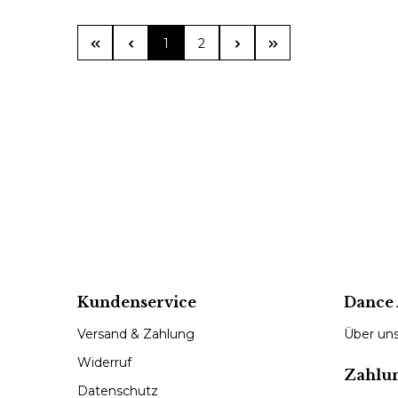
Seite
Seite
1
2
Kundenservice
Dance 
Versand & Zahlung
Über un
Widerruf
Zahlu
Datenschutz