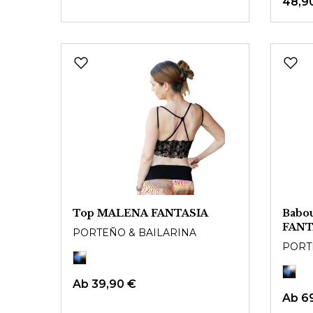
48,9
Top MALENA FANTASIA
Babo
FANT
PORTEÑO & BAILARINA
PORT
Ab
39,90 €
Ab
6