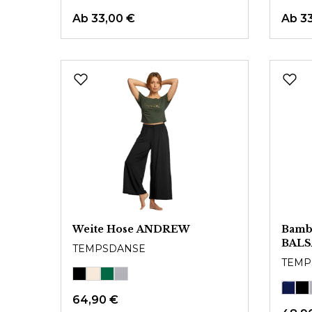
Ab
33,00 €
Ab
3
Weite Hose ANDREW
Bamb
BALS
TEMPSDANSE
TEMP
64,90 €