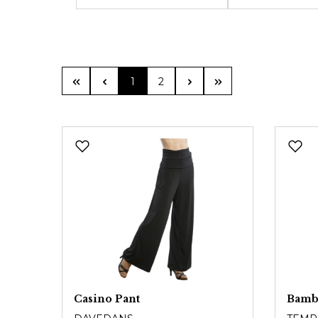
Seite
Seite
1
2
Casino Pant
Bamb