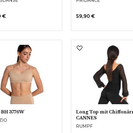
SDANSE
PRIDANCE
0 €
59,90 €
-BH 3776W
Long Top mit Chiffonä
CANNES
ZIO
RUMPF