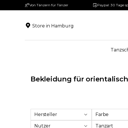
Von Tänzern für Tänzer
Paypal: 30 Tage s
springen
Zur Hauptnavigation springen
Store in Hamburg
Tanzsc
Bekleidung für orientalisc
Hersteller
Farbe
Nutzer
Tanzart