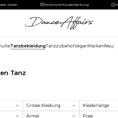
päter zahlen
Persönliche Kundenberatung
H
huhe
Tanzbekleidung
Tanzzubehör
Vegan
Marken
Neu
hen Tanz
Grösse Kleidung
Kleiderlänge
Ärmel
Preis