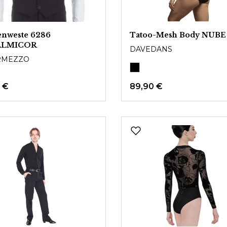
enweste 6286
Tatoo-Mesh Body NUBE
ALMICOR
DAVEDANS
RMEZZO
 €
89,90 €