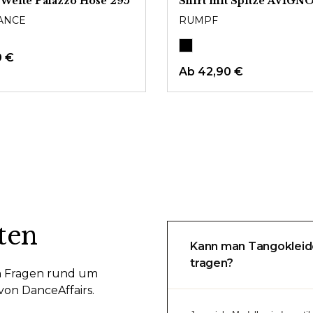
 Weite Palazzo Hose 295
Shirt mit Spitze AVIGN
ANCE
RUMPF
0 €
Ab
42,90 €
ten
Kann man Tangokleid
tragen?
en Fragen rund um
on DanceAffairs.