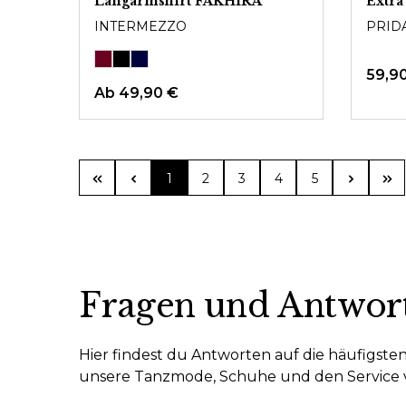
Langarmshirt FAKHIRA
Extra
INTERMEZZO
PRID
59,9
Ab
49,90 €
Seite
Seite
Seite
Seite
Seite
1
2
3
4
5
Fragen und Antwor
Hier findest du Antworten auf die häufigst
unsere Tanzmode, Schuhe und den Service v