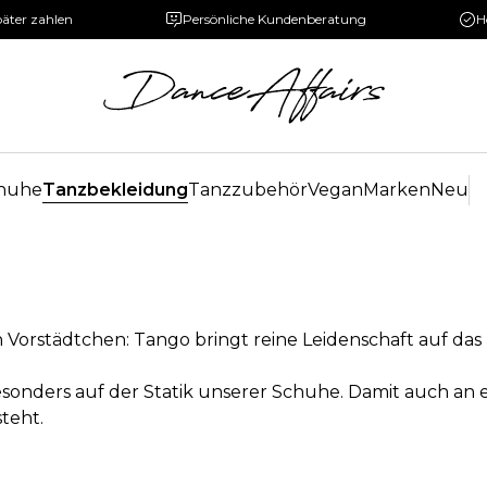
päter zahlen
Persönliche Kundenberatung
H
huhe
Tanzbekleidung
Tanzzubehör
Vegan
Marken
Neu
 Vorstädtchen: Tango bringt reine Leidenschaft auf das
esonders auf der Statik unserer Schuhe. Damit auch a
teht.