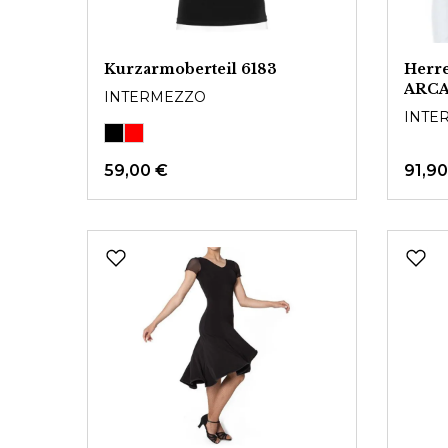
Kurzarmoberteil 6183
Herr
ARC
INTERMEZZO
INTE
59,00 €
91,90