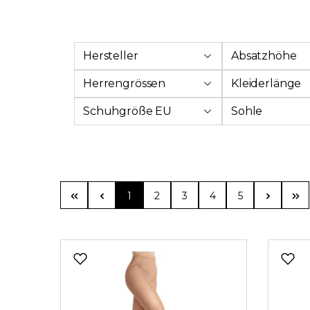
Hersteller
Absatzhöhe
Herrengrössen
Kleiderlänge
Schuhgröße EU
Sohle
Seite
Seite
Seite
Seite
Seite
1
2
3
4
5