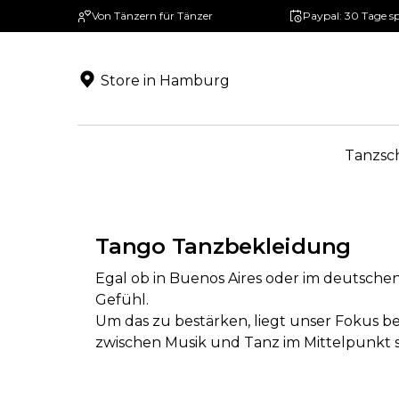
Von Tänzern für Tänzer
Paypal: 30 Tage s
springen
Zur Hauptnavigation springen
Store in Hamburg
Tanzsc
Tango Tanzbekleidung
Egal ob in Buenos Aires oder im deutschen
Gefühl.
Um das zu bestärken, liegt unser Fokus b
zwischen Musik und Tanz im Mittelpunkt s