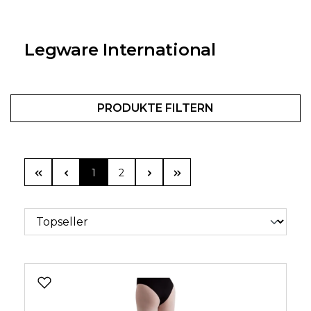
Legware International
PRODUKTE FILTERN
Seite
Seite
1
2