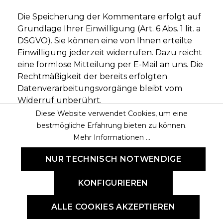
Die Speicherung der Kommentare erfolgt auf
Grundlage Ihrer Einwilligung (Art. 6 Abs. 1 lit. a
DSGVO). Sie können eine von Ihnen erteilte
Einwilligung jederzeit widerrufen. Dazu reicht
eine formlose Mitteilung per E-Mail an uns. Die
Rechtmäßigkeit der bereits erfolgten
Datenverarbeitungsvorgänge bleibt vom
Widerruf unberührt.
Diese Website verwendet Cookies, um eine
bestmögliche Erfahrung bieten zu können.
Verarbeiten von Daten
Mehr Informationen ...
(Kunden- und Vertragsdaten)
NUR TECHNISCH NOTWENDIGE
Wir erheben, verarbeiten und nutzen
personenbezogene Daten nur, soweit sie für
KONFIGURIEREN
die Begründung, inhaltliche Ausgestaltung
oder Änderung des Rechtsverhältnisses
ALLE COOKIES AKZEPTIEREN
erforderlich sind (Bestandsdaten). Dies erfolgt