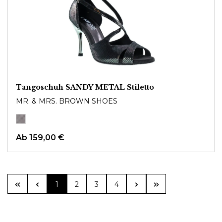
Tangoschuh SANDY METAL Stiletto
MR. & MRS. BROWN SHOES
Ab
159,00 €
Seite
Seite
Seite
Seite
1
2
3
4