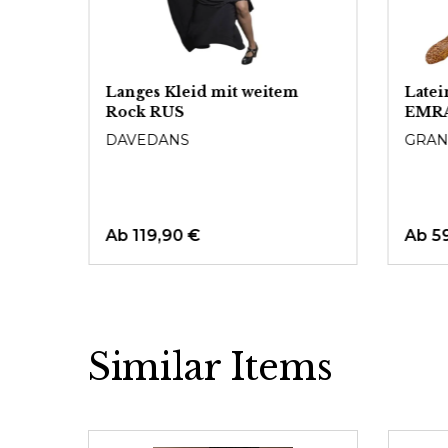
69
Langes Kleid mit weitem
Latei
Rock RUS
EMR
DAVEDANS
GRAN
Ab
119,90 €
Ab
5
Similar Items
Produktgalerie überspringen