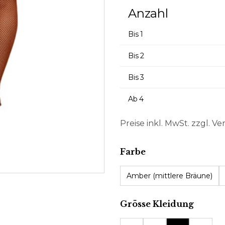
Anzahl
Bis
1
Bis
2
Bis
3
Ab
4
Preise inkl. MwSt. zzgl. V
auswählen
Farbe
Amber (mittlere Bräune)
auswä
Grösse Kleidung