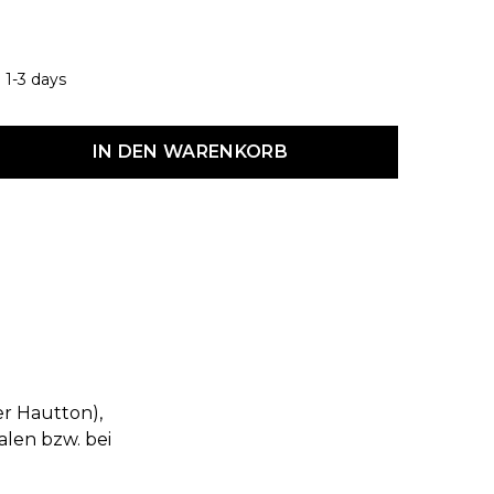
 1-3 days
dukt Anzahl: Gib den gewünschten Wert ein oder benutze die Schaltf
IN DEN WARENKORB
er Hautton),
alen bzw. bei