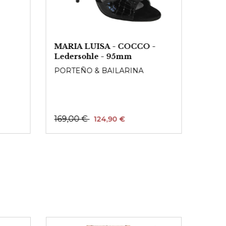
MARIA LUISA - COCCO -
Flam
Ledersohle - 95mm
DAV
PORTEÑO & BAILARINA
Ab
1
169,00 €
124,90 €