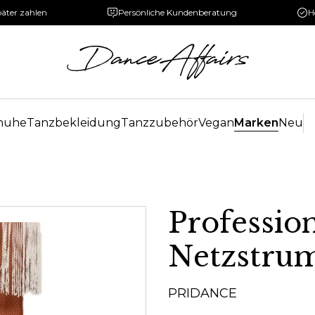
päter zahlen
Persönliche Kundenberatung
H
huhe
Tanzbekleidung
Tanzzubehör
Vegan
Marken
Neu
Profession
Netzstru
PRIDANCE