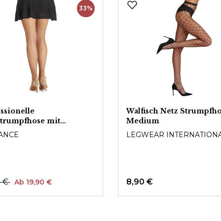
33%
ssionelle
Walfisch Netz Strumpfh
trumpfhose mit
Medium
ernaht
ANCE
LEGWEAR INTERNATION
0 €
8,90 €
Ab 19,90 €