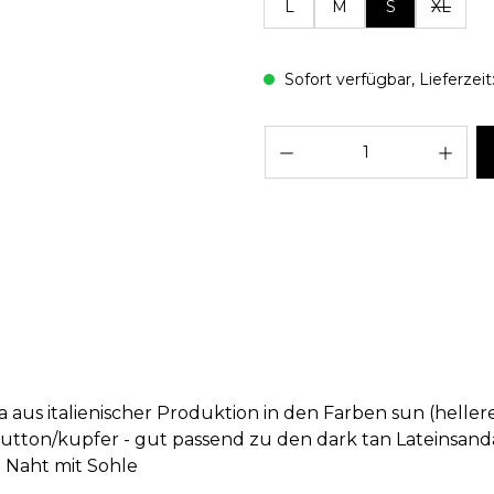
L
M
S
XL
Sofort verfügbar, Lieferzeit:
Pro
a aus italienischer Produktion in den Farben sun (heller
utton/kupfer - gut passend zu den dark tan Lateinsand
e Naht mit Sohle