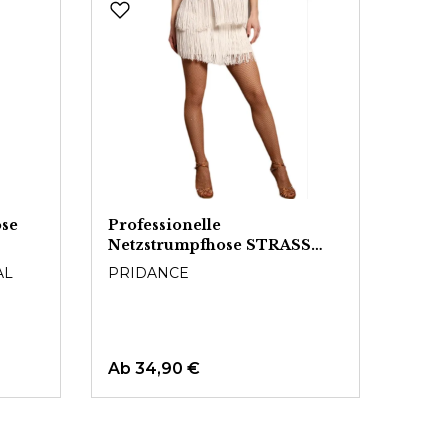
ose
Professionelle
Naht
Netzstrumpfhose STRASS
300
ALL OVER
AL
PRIDANCE
CAPE
Ab
34,90 €
29,9