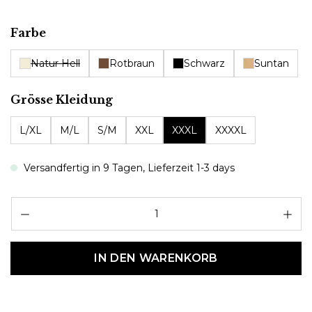
auswählen
Farbe
Natur Hell
Rotbraun
Schwarz
Suntan
auswählen
Grösse Kleidung
L/XL
M/L
S/M
XXL
XXXL
XXXXL
Versandfertig in 9 Tagen, Lieferzeit 1-3 days
Pr
IN DEN WARENKORB