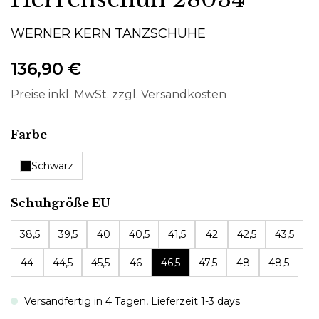
WERNER KERN TANZSCHUHE
136,90 €
Preise inkl. MwSt. zzgl. Versandkosten
auswählen
Farbe
Schwarz
auswählen
Schuhgröße EU
38,5
39,5
40
40,5
41,5
42
42,5
43,5
44
44,5
45,5
46
46,5
47,5
48
48,5
Versandfertig in 4 Tagen, Lieferzeit 1-3 days