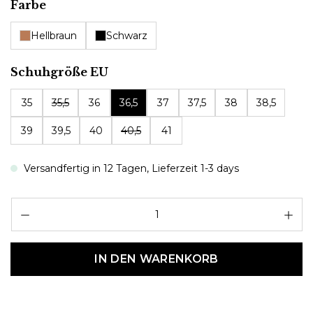
auswählen
Farbe
Hellbraun
Schwarz
auswählen
Schuhgröße EU
35
35,5
36
36,5
37
37,5
38
38,5
39
39,5
40
40,5
41
Versandfertig in 12 Tagen, Lieferzeit 1-3 days
Pr
IN DEN WARENKORB