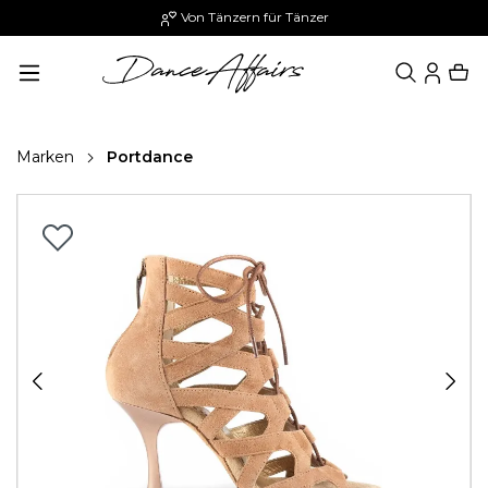
Von Tänzern für Tänzer
alt springen
Marken
Portdance
Bildergalerie überspringen