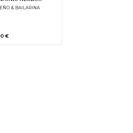
edersohle
EÑO & BAILARINA
90 €