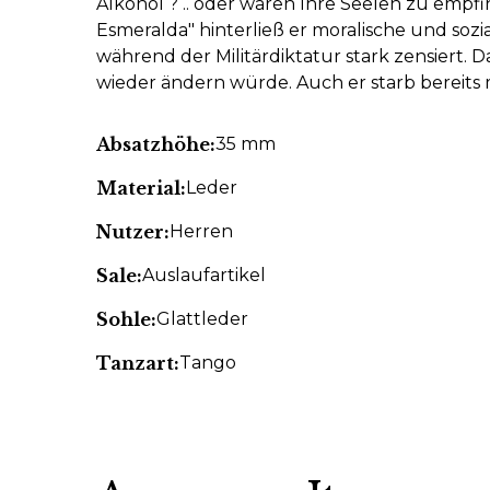
Alkohol ? .. oder waren Ihre Seelen zu empfin
Esmeralda" hinterließ er moralische und sozia
während der Militärdiktatur stark zensiert. 
wieder ändern würde. Auch er starb bereits m
Absatzhöhe:
35 mm
Material:
Leder
Nutzer:
Herren
Sale:
Auslaufartikel
Sohle:
Glattleder
Tanzart:
Tango