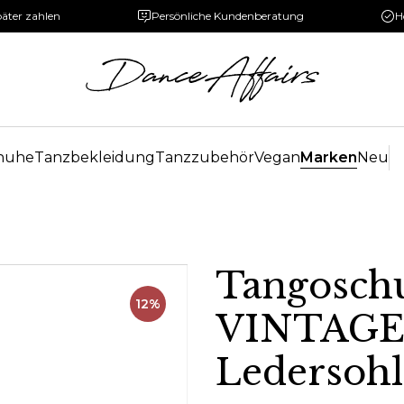
päter zahlen
Persönliche Kundenberatung
H
huhe
Tanzbekleidung
Tanzzubehör
Vegan
Marken
Neu
Tangosc
12%
VINTAG
Ledersohl