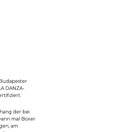
 Budapester
 LA DANZA-
ifiziert.
hang der bei
dwann mal Boxer
ogen, am