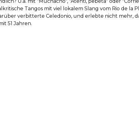
dlich? U.a. mit "Muchacho", "Atenti, pebeta" oder "Corri
lkritische Tangos mit viel lokalem Slang vom Rio de la Pl
Darüber verbitterte Celedonio, und erlebte nicht mehr, d
it 51 Jahren.