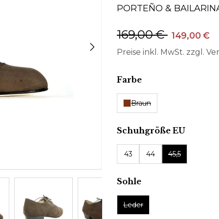
PORTEÑO & BAILARIN
169,00 €
149,00 €
Preise inkl. MwSt. zzgl. V
auswählen
Farbe
Braun
auswäh
Schuhgröße EU
43
44
45,5
auswählen
Sohle
Leder