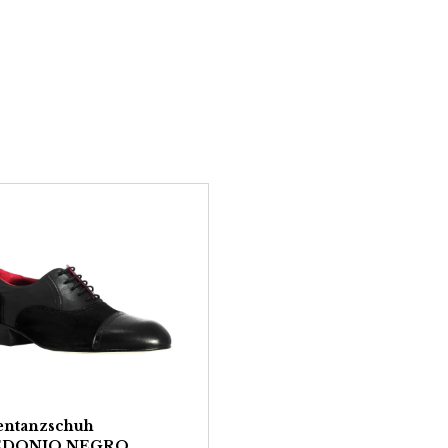
entanzschuh
EDONIO NEGRO