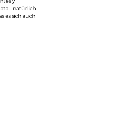
entes y
ata - natürlich
as es sich auch