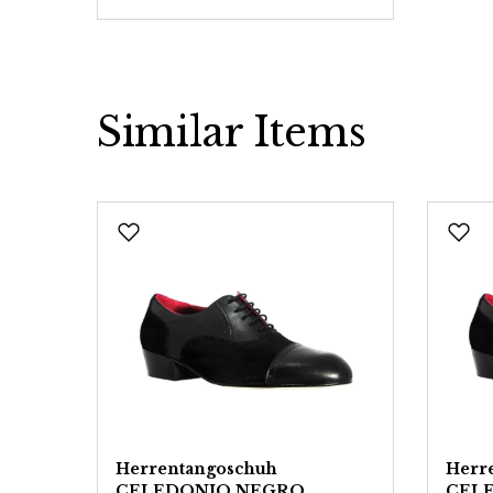
Similar Items
Produktgalerie überspringen
Herrentangoschuh
Herr
CELEDONIO NEGRO
CEL