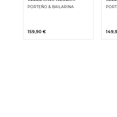
Ledersohle
Wildl
PORTEÑO & BAILARINA
PORT
159,90 €
149,