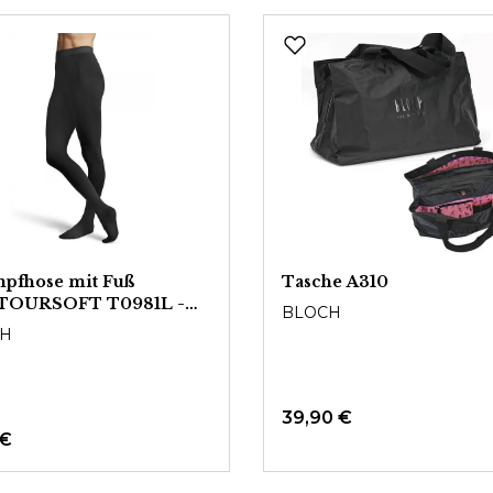
mpfhose mit Fuß
Tasche A310
OURSOFT T0981L -
BLOCH
en
H
39,90 €
 €