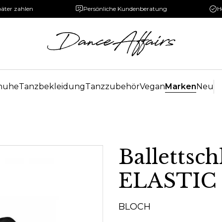
päter zahlen
Persönliche Kundenberatung
H
huhe
Tanzbekleidung
Tanzzubehör
Vegan
Marken
Neu
Ballettsc
ELASTIC
BLOCH