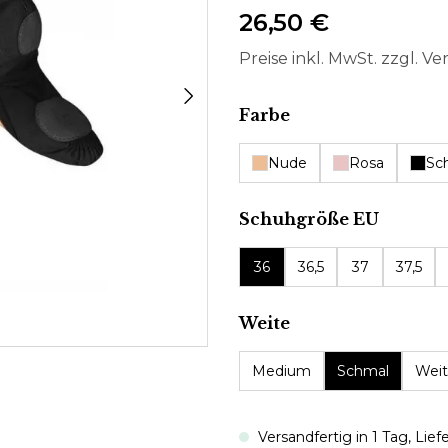
26,50 €
Preise inkl. MwSt. zzgl. V
auswählen
Farbe
Nude
Rosa
Sc
auswäh
Schuhgröße EU
36
36,5
37
37,5
auswählen
Weite
Medium
Schmal
Weit
Versandfertig in 1 Tag, Lief