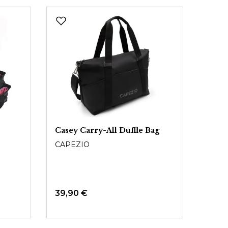
Casey Carry-All Duffle Bag
Stru
CON
CAPEZIO
BLO
39,90 €
Ab
A