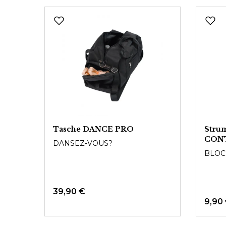
Produktgalerie überspringen
h
Tasche DANCE PRO
Stru
L
CONT
DANSEZ-VOUS?
Dam
BLOC
39,90 €
9,90