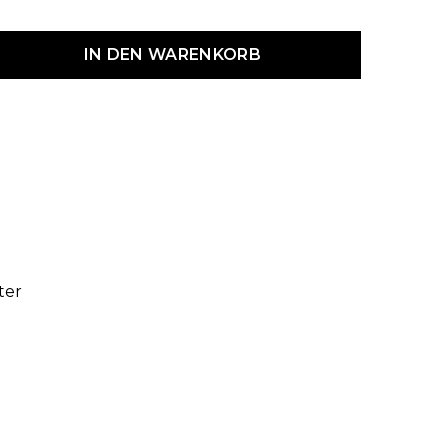
dukt Anzahl: Gib den gewünschten Wert ein oder benutze die Schaltf
IN DEN WARENKORB
ter