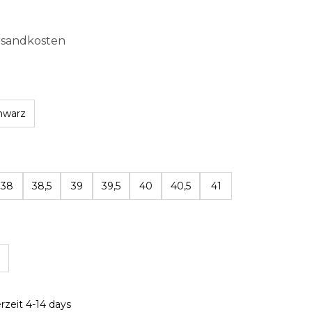
ersandkosten
hwarz
len
38
38,5
39
39,5
40
40,5
41
erzeit 4-14 days