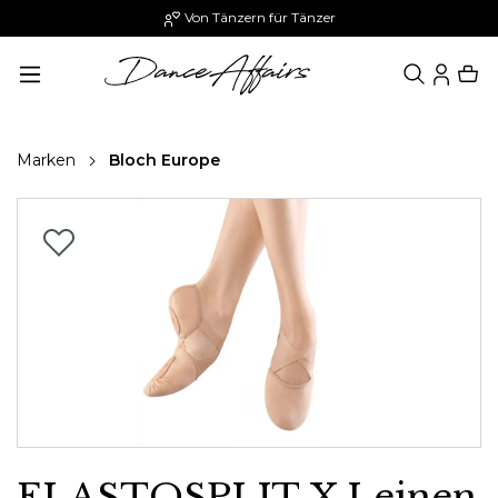
Von Tänzern für Tänzer
alt springen
Marken
Bloch Europe
Bildergalerie überspringen
ELASTOSPLIT X Leinen