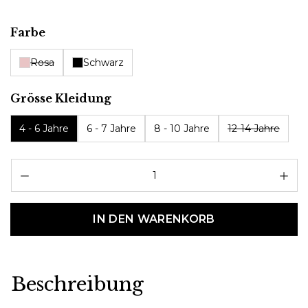
auswählen
Farbe
Rosa
Schwarz
auswählen
Grösse Kleidung
4 - 6 Jahre
6 - 7 Jahre
8 - 10 Jahre
12-14 Jahre
Pr
IN DEN WARENKORB
Beschreibung