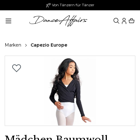
Von Tänzern für Tänzer
alt springen
Marken
Capezio Europe
Bildergalerie überspringen
Mädchen Baumwoll