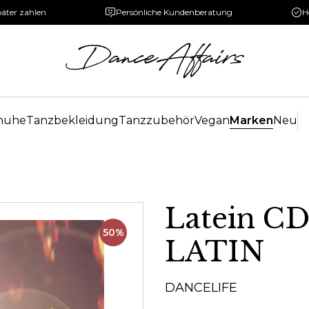
päter zahlen
Persönliche Kundenberatung
H
huhe
Tanzbekleidung
Tanzzubehör
Vegan
Marken
Neu
Latein C
50%
LATIN
DANCELIFE