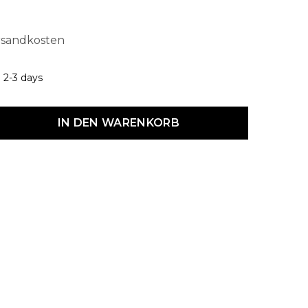
ersandkosten
: 2-3 days
dukt Anzahl: Gib den gewünschten Wert ein oder benutze die Schaltf
IN DEN WARENKORB