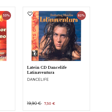
53%
62%
Latein CD Dancelife
Latinaventura
H
DANCELIFE
19,90 €
7,50 €