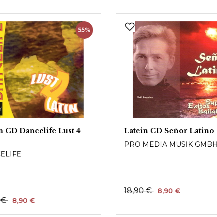
55%
n CD Dancelife Lust 4
Latein CD Señor Latino
PRO MEDIA MUSIK GMB
ELIFE
18,90 €
8,90 €
 €
8,90 €