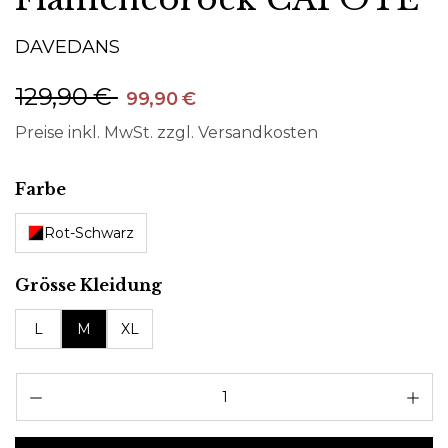
DAVEDANS
129,90 €
99,90 €
Preise inkl. MwSt. zzgl. Versandkosten
auswählen
Farbe
Rot-Schwarz
auswählen
Grösse Kleidung
L
M
XL
Pr