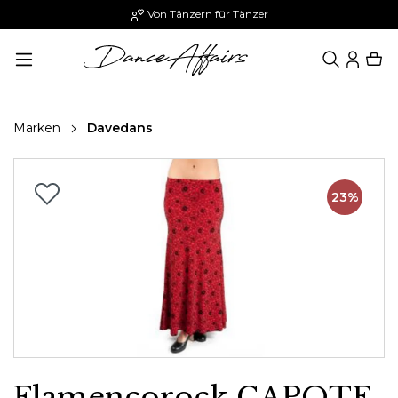
Von Tänzern für Tänzer
alt springen
Marken
Davedans
Bildergalerie überspringen
23%
Flamencorock CAPOTE