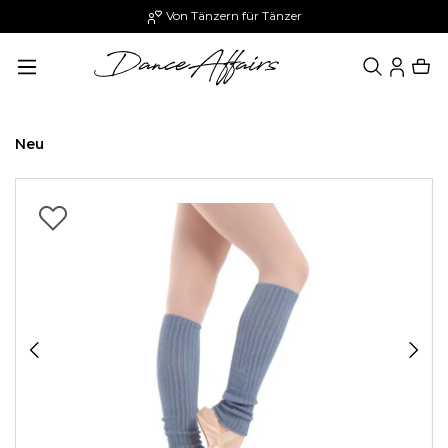
Von Tänzern für Tänzer
alt springen
Neu
Bildergalerie überspringen