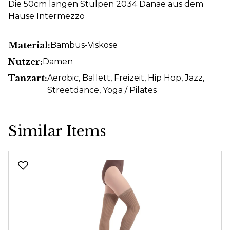
Die 50cm langen Stulpen 2034 Danae aus dem
Hause Intermezzo
Material:
Bambus-Viskose
Nutzer:
Damen
Tanzart:
Aerobic
, Ballett
, Freizeit
, Hip Hop
, Jazz
,
Streetdance
, Yoga / Pilates
Similar Items
Produktgalerie überspringen