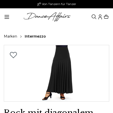
Von Tänzern für Tänzer
alt springen
Marken
Intermezzo
Bildergalerie überspringen
Rock mit diagonalem