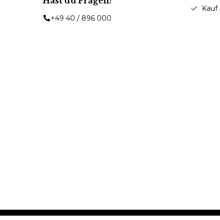
Hast du Fragen?
Kauf
+49 40 / 896 000
© 2024 Dance Affairs Hamburg. All Rights Reserved.