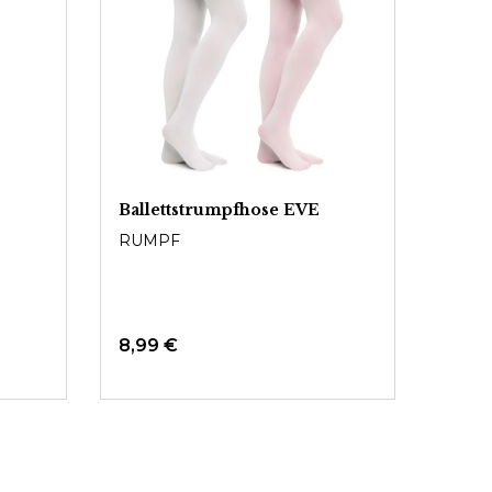
Ballettstrumpfhose EVE
Komf
Balle
RUMPF
60D
PRID
8,99 €
Ab
A