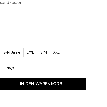
ersandkosten
hlen
12-14 Jahre
L/XL
S/M
XXL
 1-3 days
dukt Anzahl: Gib den gewünschten Wert ein oder benutze die Schaltf
IN DEN WARENKORB