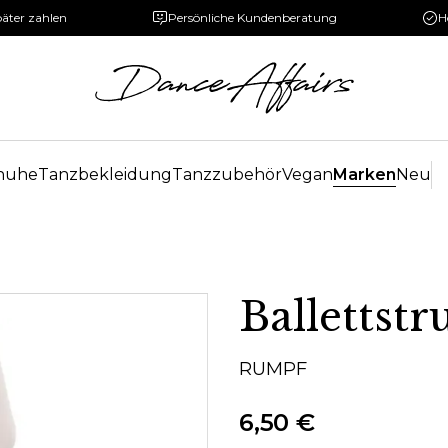
päter zahlen
Persönliche Kundenberatung
H
huhe
Tanzbekleidung
Tanzzubehör
Vegan
Marken
Neu
Ballettst
RUMPF
6,50 €