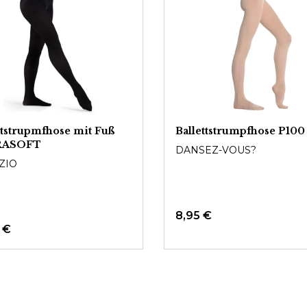
ttstrupmfhose mit Fuß
Ballettstrumpfhose P100
RASOFT
DANSEZ-VOUS?
ZIO
8,95 €
 €