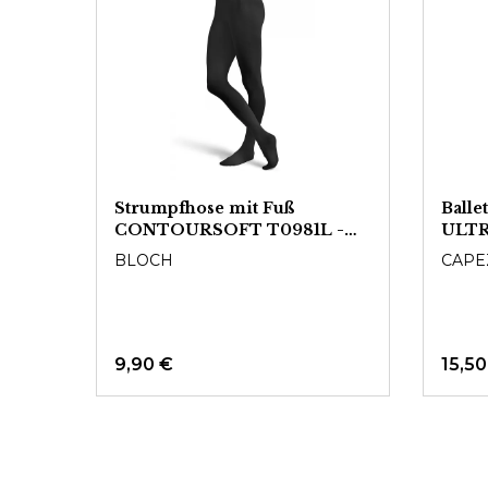
Strumpfhose mit Fuß
Balle
Fuß
CONTOURSOFT T0981L -
ULT
Damen
BLOCH
CAPE
9,90 €
15,50