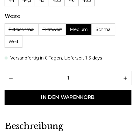
44
44,5
45
45,5
46
46,5
auswählen
Weite
Extraschmal
Extraweit
Medium
Schmal
Weit
Versandfertig in 6 Tagen, Lieferzeit 1-3 days
Pr
IN DEN WARENKORB
Beschreibung