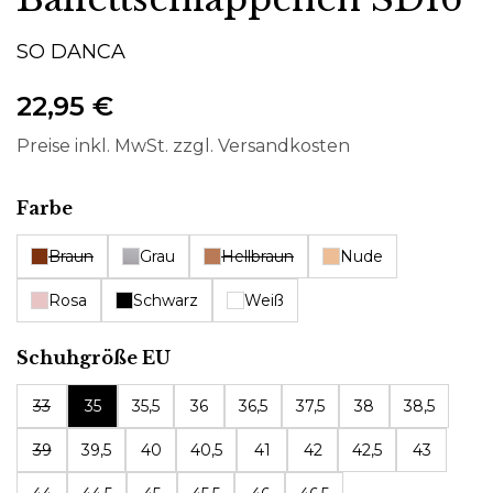
SO DANCA
22,95 €
Preise inkl. MwSt. zzgl. Versandkosten
auswählen
Farbe
Braun
Grau
Hellbraun
Nude
Rosa
Schwarz
Weiß
auswählen
Schuhgröße EU
33
35
35,5
36
36,5
37,5
38
38,5
39
39,5
40
40,5
41
42
42,5
43