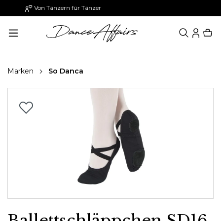
Paypal: 30 Tage später zahlen
alt springen
Marken
So Danca
Bildergalerie überspringen
Ballettschläppchen SD16