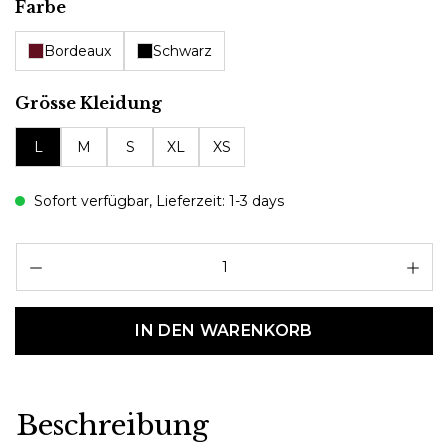
auswählen
Farbe
Bordeaux
Schwarz
auswählen
Grösse Kleidung
L
M
S
XL
XS
Sofort verfügbar, Lieferzeit: 1-3 days
Pr
IN DEN WARENKORB
Beschreibung