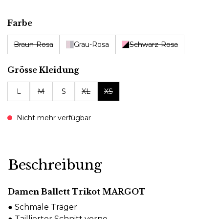
auswählen
Farbe
Braun-Rosa
Grau-Rosa
Schwarz-Rosa
auswählen
Grösse Kleidung
L
M
S
XL
XS
Nicht mehr verfügbar
Beschreibung
Damen Ballett Trikot MARGOT
● Schmale Träger
● Taillierter Schnitt vorne