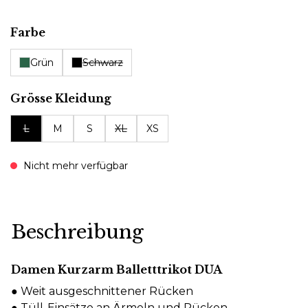
auswählen
Farbe
Grün
Schwarz
auswählen
Grösse Kleidung
L
M
S
XL
XS
Nicht mehr verfügbar
Beschreibung
Damen Kurzarm Balletttrikot DUA
● Weit ausgeschnittener Rücken
● Tüll-Einsätze an Ärmeln und Rücken