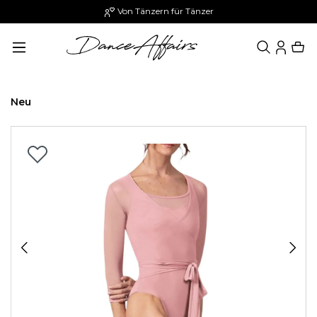
Von Tänzern für Tänzer
alt springen
Neu
Bildergalerie überspringen