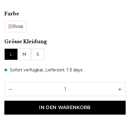
auswählen
Farbe
Rosa
auswählen
Grösse Kleidung
L
M
S
Sofort verfügbar, Lieferzeit: 1-3 days
Pr
IN DEN WARENKORB