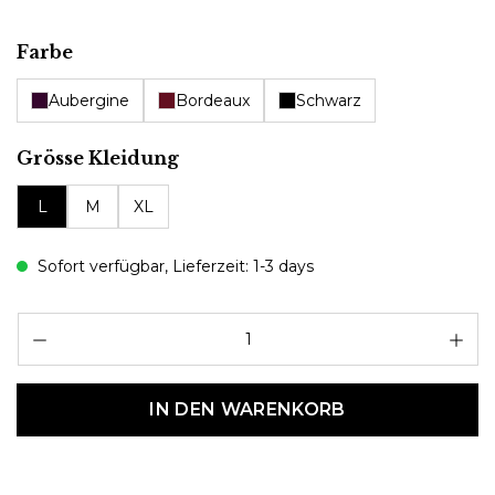
auswählen
Farbe
Aubergine
Bordeaux
Schwarz
auswählen
Grösse Kleidung
L
M
XL
Sofort verfügbar, Lieferzeit: 1-3 days
Pr
IN DEN WARENKORB