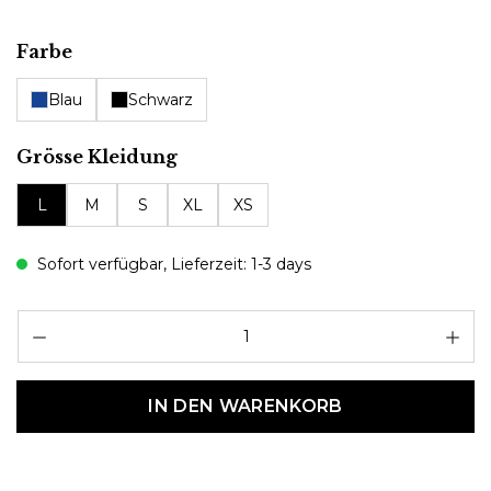
auswählen
Farbe
Blau
Schwarz
auswählen
Grösse Kleidung
L
M
S
XL
XS
Sofort verfügbar, Lieferzeit: 1-3 days
Pr
IN DEN WARENKORB