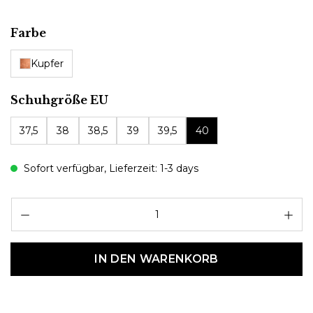
auswählen
Farbe
Kupfer
auswählen
Schuhgröße EU
37,5
38
38,5
39
39,5
40
Sofort verfügbar, Lieferzeit: 1-3 days
Pr
IN DEN WARENKORB