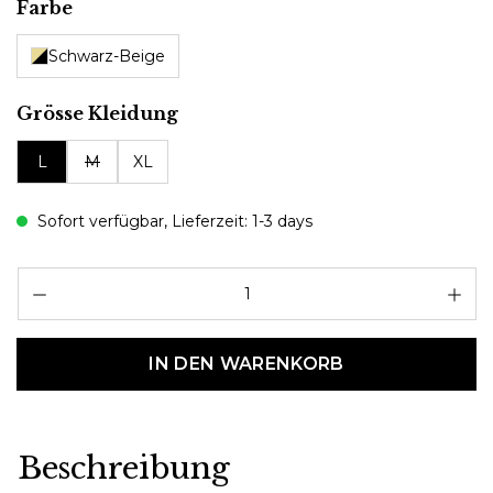
auswählen
Farbe
Schwarz-Beige
auswählen
Grösse Kleidung
L
M
XL
Sofort verfügbar, Lieferzeit: 1-3 days
Pr
IN DEN WARENKORB
Beschreibung