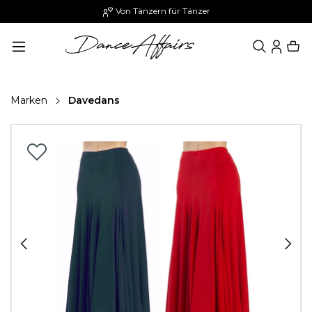
Von Tänzern für Tänzer
alt springen
Marken
Davedans
Bildergalerie überspringen