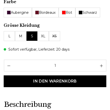
auswählen
Farbe
Aubergine
Bordeaux
Rot
Schwarz
auswählen
Grösse Kleidung
L
M
S
XL
XS
Sofort verfügbar, Lieferzeit: 20 days
Pr
IN DEN WARENKORB
Beschreibung