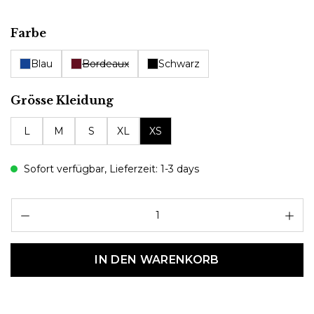
auswählen
Farbe
Blau
Bordeaux
Schwarz
auswählen
Grösse Kleidung
L
M
S
XL
XS
Sofort verfügbar, Lieferzeit: 1-3 days
Pr
IN DEN WARENKORB