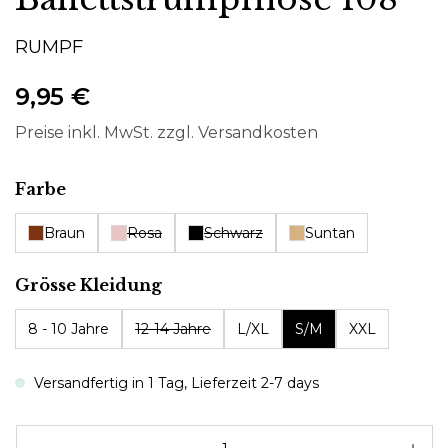
RUMPF
9,95 €
Preise inkl. MwSt. zzgl. Versandkosten
auswählen
Farbe
Braun
Rosa
Schwarz
Suntan
auswählen
Grösse Kleidung
8 - 10 Jahre
12-14 Jahre
L/XL
S/M
XXL
Versandfertig in 1 Tag, Lieferzeit 2-7 days
Pr