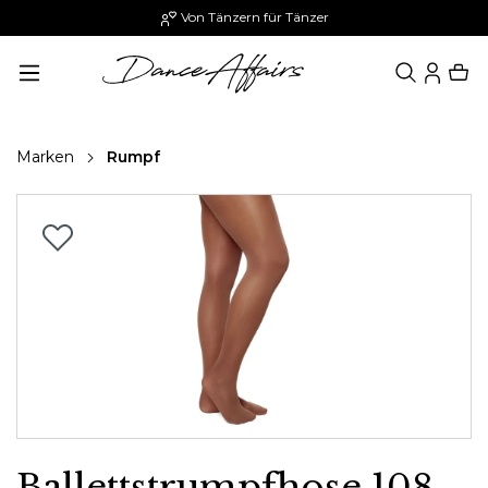
Von Tänzern für Tänzer
alt springen
Marken
Rumpf
Bildergalerie überspringen
Ballettstrumpfhose 108