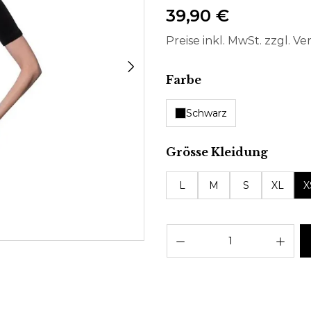
39,90 €
Preise inkl. MwSt. zzgl. V
auswählen
Farbe
Schwarz
auswä
Grösse Kleidung
L
M
S
XL
X
Pro