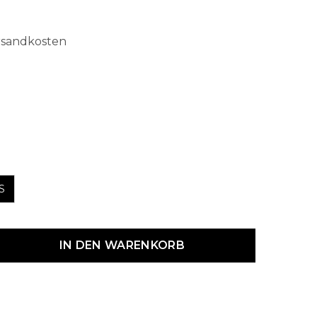
ersandkosten
hlen
S
dukt Anzahl: Gib den gewünschten Wert ein oder benutze die Schaltf
IN DEN WARENKORB