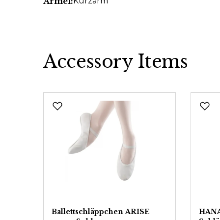
Ärmel:
Kurzarm
Accessory Items
Produktgalerie überspringen
39%
Fuß
Ballettschläppchen ARISE
HANA