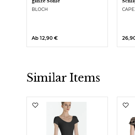
ganze Sohle
Schl
BLOCH
CAPE
Ab
12,90 €
26,9
Similar Items
Produktgalerie überspringen