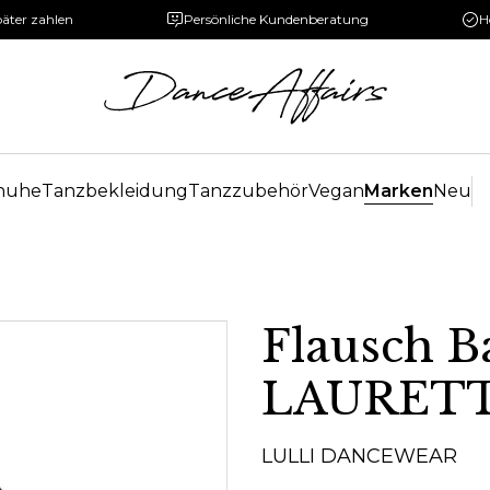
päter zahlen
Persönliche Kundenberatung
H
huhe
Tanzbekleidung
Tanzzubehör
Vegan
Marken
Neu
Flausch B
LAURET
LULLI DANCEWEAR