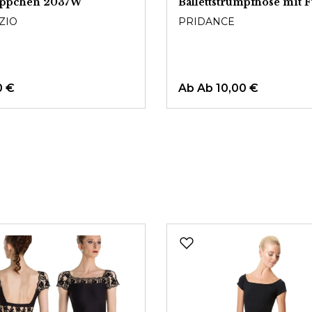
äppchen 2037W
Ballettstrumpfhose mit 
60DEN
ZIO
PRIDANCE
0 €
Ab
Ab 10,00 €