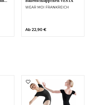
Fuß
Ballettschläppchen VESTA
END
WEAR MOI FRANKREICH
BLO
Ab
22,90 €
12,9