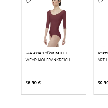
t
3/4 Arm Trikot MILO
Kurz
WEAR MOI FRANKREICH
ARTI
36,90 €
30,9