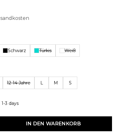
ersandkosten
Schwarz
Türkis
Weiß
hlen
12-14 Jahre
L
M
S
 1-3 days
dukt Anzahl: Gib den gewünschten Wert ein oder benutze die Schaltf
IN DEN WARENKORB