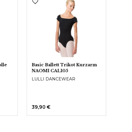
lle
Basic Ballett Trikot Kurzarm
Kurz
NAOMI CAL105
INTE
LULLI DANCEWEAR
59,9
39,90 €