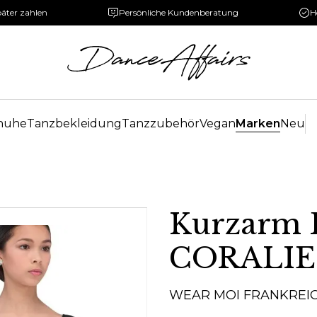
päter zahlen
Persönliche Kundenberatung
H
huhe
Tanzbekleidung
Tanzzubehör
Vegan
Marken
Neu
Kurzarm B
CORALIE
WEAR MOI FRANKREI