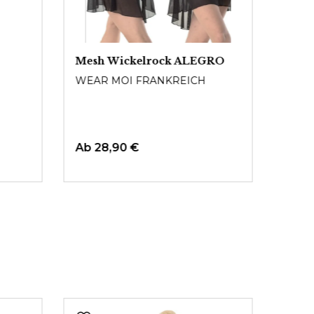
Mesh Wickelrock ALEGRO
Schl
WEAR MOI FRANKREICH
WEAR
Ab
28,90 €
Ab
2