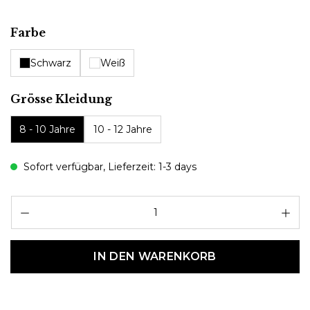
auswählen
Farbe
Schwarz
Weiß
auswählen
Grösse Kleidung
8 - 10 Jahre
10 - 12 Jahre
Sofort verfügbar, Lieferzeit: 1-3 days
Pr
IN DEN WARENKORB