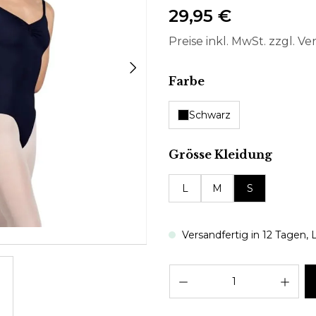
29,95 €
Preise inkl. MwSt. zzgl. V
auswählen
Farbe
Schwarz
auswä
Grösse Kleidung
L
M
S
Versandfertig in 12 Tagen, L
Pro