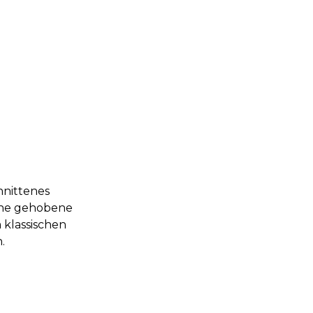
hnittenes
eine gehobene
 klassischen
.