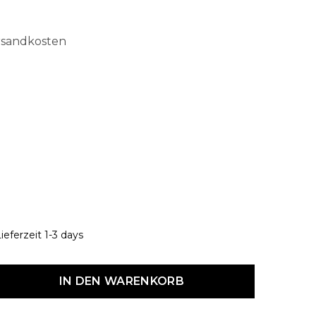
ersandkosten
hlen
ieferzeit 1-3 days
dukt Anzahl: Gib den gewünschten Wert ein oder benutze die Schaltf
IN DEN WARENKORB