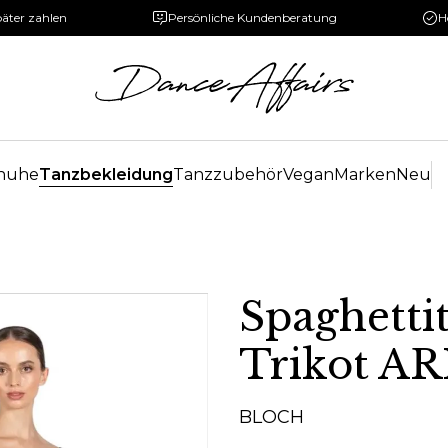
päter zahlen
Persönliche Kundenberatung
H
huhe
Tanzbekleidung
Tanzzubehör
Vegan
Marken
Neu
Spaghettit
Trikot A
BLOCH